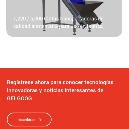
1,220 / 5,000 Cintas transportadoras de
calidad alimentaria para uso en fábrica
Regístrese ahora para conocer tecnologías
innovadoras y noticias interesantes de
GELGOOG
Inscribirse