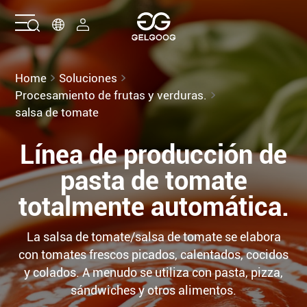
Hogar
Home
Soluciones
Procesamiento de frutas y verduras.
Soluciones
salsa de tomate
Línea de producción de
Productos
pasta de tomate
Servicios
totalmente automática.
sobre nosotros
La salsa de tomate/salsa de tomate se elabora
con tomates frescos picados, calentados, cocidos
Contáctenos
y colados. A menudo se utiliza con pasta, pizza,
sándwiches y otros alimentos.