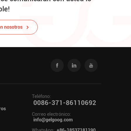
ble!
n nosotros
Teléfono:
0086-371-86110692
ros
Correo electrónico:
info@gelgoog.com
WhatsApp:
+86-18537181190