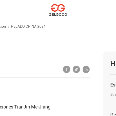
ción
HELADO CHINA 2024
H
202
iciones TianJin MeiJiang