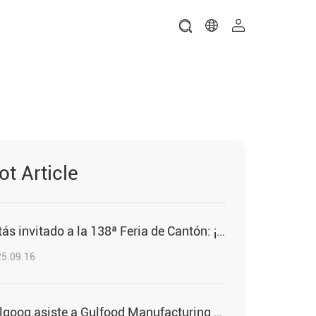
ot Article
Estás invitado a la 138ª Feria de Cantón: ¡visita GELGOOG!
5.09.16
Gelgoog asiste a Gulfood Manufacturing 2025 para presenciar las innovaciones en la industria alimentaria