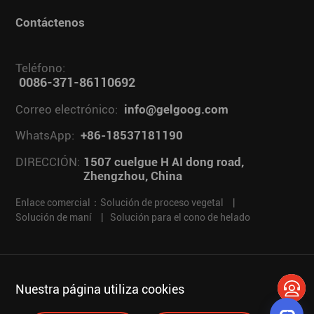
Contáctenos
Teléfono:
0086-371-86110692
Correo electrónico:
info@gelgoog.com
WhatsApp:
+86-18537181190
DIRECCIÓN:
1507 cuelgue H AI dong road,
Zhengzhou, China
Enlace comercial：
Solución de proceso vegetal
|
Solución de maní
|
Solución para el cono de helado
Derechos de autor © 2025 de GELGOOG
Nuestra página utiliza cookies
política de privacidad
Descargo de responsabilidad